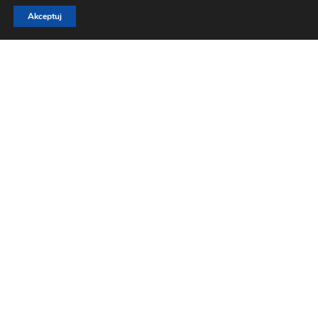
Akceptuj
00:20
02:11
© 2026 Czarna Woda Sp. z o.o. Sp. k.
Facebook
-
Instagram