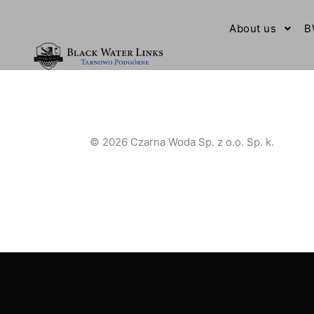
About us
B
© 2026 Czarna Woda Sp. z o.o. Sp. k.