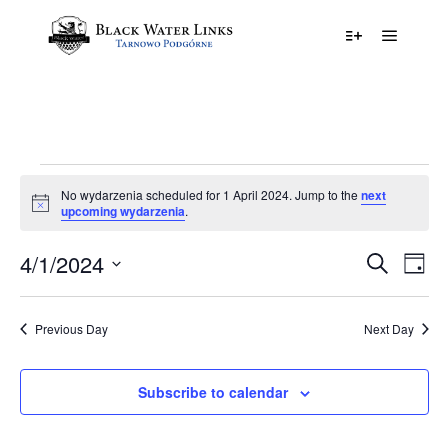
Główne
Więcej informa
Events
No wydarzenia scheduled for 1 April 2024. Jump to the
next
Notice
upcoming wydarzenia
.
for
1
4/1/2024
Events
Eve
Search
Day
Vie
Search
Select
April
Nav
date.
and
2024
Previous Day
Next Day
Views
Navigat
Subscribe to calendar