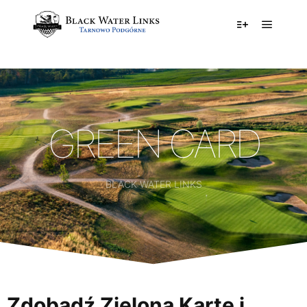
GREEN CARD
BLACK WATER LINKS
Zdobądź Zieloną Kartę i