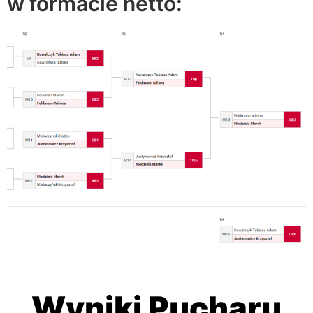
w formacie netto:
Wyniki Pucharu