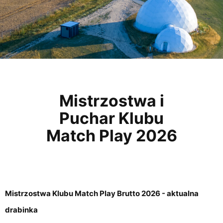
Mistrzostwa i
Puchar Klubu
Match Play 2026
Mistrzostwa Klubu Match Play Brutto 2026 - aktualna
drabinka