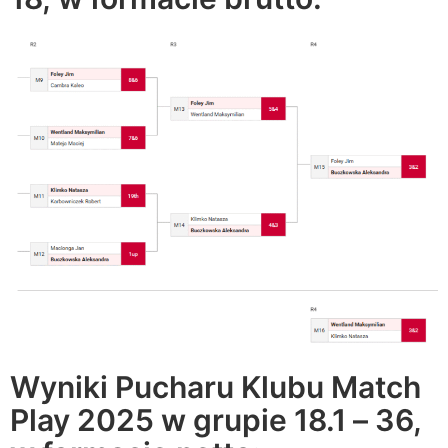
Wyniki Pucharu Klubu Match
Play 2025 w grupie 18.1 – 36,