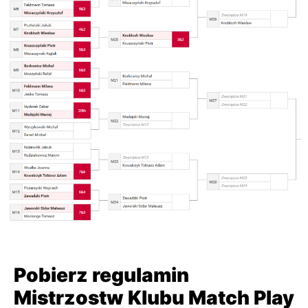
Pobierz regulamin
Mistrzostw Klubu Match Play