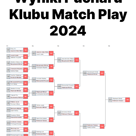
Klubu Match Play
2024