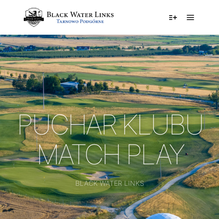
PUCHAR KLUBU
MATCH PLAY
BLACK WATER LINKS