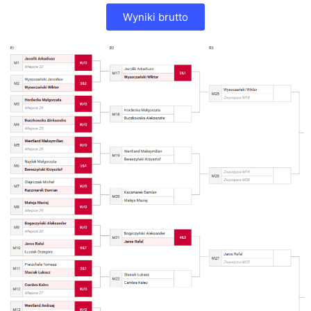
Wyniki brutto