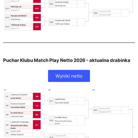
Puchar Klubu Match Play Netto 2026 - aktualna drabinka
Wyniki netto