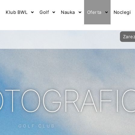
Klub BWL
Golf
Nauka
Oferta
Noclegi
Zare
OTOGRAFI
GOLF CLUB