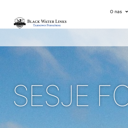
O nas
SESJE F