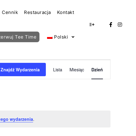
Cennik
Restauracja
Kontakt
Więcej informacji
zerwuj Tee Time
Polski
Nawigacja
Znajdź Wydarzenia
Lista
Miesiąc
Dzień
widoków
Wydarzenie
ego wydarzenia
.