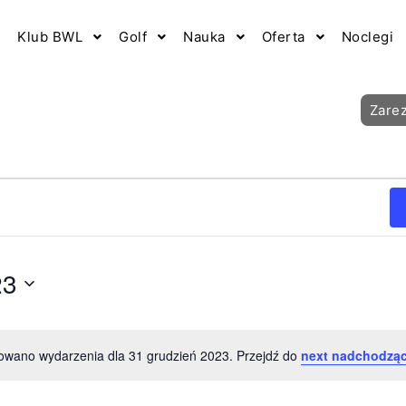
Klub BWL
Golf
Nauka
Oferta
Noclegi
Zare
23
owano wydarzenia dla 31 grudzień 2023. Przejdź do
next nadchodząc
Powiadomienie