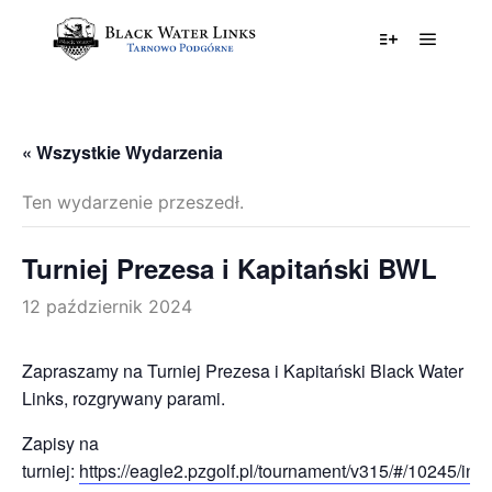
Główne
Więcej informa
« Wszystkie Wydarzenia
Ten wydarzenie przeszedł.
Turniej Prezesa i Kapitański BWL
12 październik 2024
Zapraszamy na Turniej Prezesa i Kapitański Black Water
Links, rozgrywany parami.
Zapisy na
turniej:
https://eagle2.pzgolf.pl/tournament/v315/#/10245/info