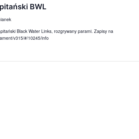
apitański BWL
mianek
pitański Black Water Links, rozgrywany parami. Zapisy na
urnament/v315/#/10245/info