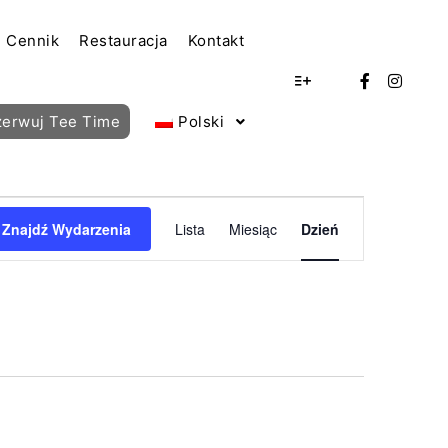
Cennik
Restauracja
Kontakt
Więcej informacji
zerwuj Tee Time
Polski
Nawigacja
Znajdź Wydarzenia
Lista
Miesiąc
Dzień
widoków
Wydarzenie