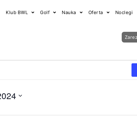
Klub BWL
Golf
Nauka
Oferta
Noclegi
Zare
2024