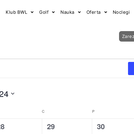
Klub BWL
Golf
Nauka
Oferta
Noclegi
Zare
024
ODA
C
CZWARTEK
P
PIĄTEK
0
0
0
28
29
30