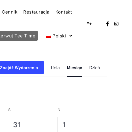
Cennik
Restauracja
Kontakt
Więcej informacji
zerwuj Tee Time
Polski
Nawigacja
Znajdź Wydarzenia
Lista
Miesiąc
Dzień
widoków
Wydarzenie
S
SOBOTA
N
NIEDZIELA
1
1
31
1