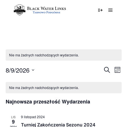
Główne
Więcej informa
Nie ma żadnych nadchodzących wydarzenia.
8/9/2026
Wydarz
Naw
Wyszukiwa
Miesi
wid
Wyszuk
Wybierz
Wyd
Kalendarz
datę.
i
Nie ma żadnych nadchodzących wydarzenia.
Wydarzenia
nawiga
Najnowsza przeszłość Wydarzenia
widok
9 listopad 2024
LIS
9
Turniej Zakończenia Sezonu 2024
2024